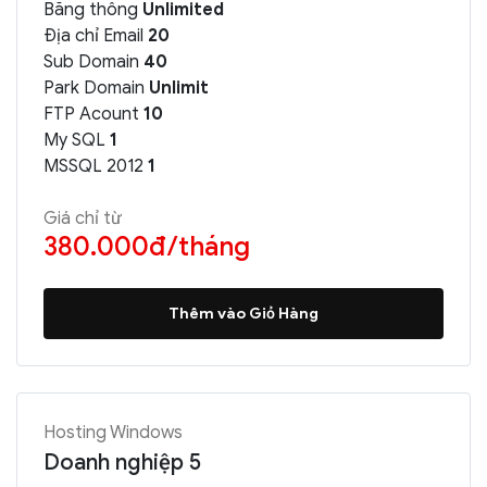
Băng thông
Unlimited
Địa chỉ Email
20
Sub Domain
40
Park Domain
Unlimit
FTP Acount
10
My SQL
1
MSSQL 2012
1
Giá chỉ từ
380.000đ/tháng
Thêm vào Giỏ Hàng
Hosting Windows
Doanh nghiệp 5