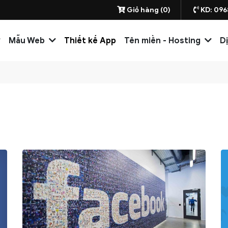
Giỏ hàng (0)
KD: 096
Mẫu Web
Thiết kế App
Tên miền - Hosting
D