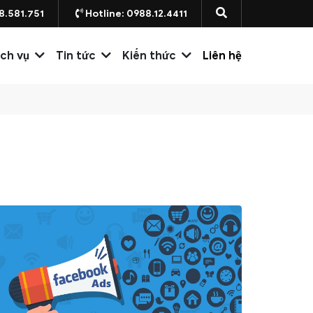
8.581.751
Hotline: 0988.12.4411
ịch vụ
Tin tức
Kiến thức
Liên hệ