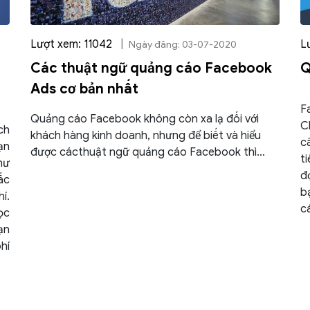
Lượt xem: 11042
|
L
Ngày đăng: 03-07-2020
Các thuật ngữ quảng cáo Facebook
Q
Ads cơ bản nhất
F
Quảng cáo Facebook không còn xa lạ đối với
C
ch
khách hàng kinh doanh, nhưng để biết và hiểu
c
ạn
được cácthuật ngữ quảng cáo Facebook thì
t
hư
không phải ai cũng rõ.
đ
ắc
b
í.
c
ọc
ạn
hí