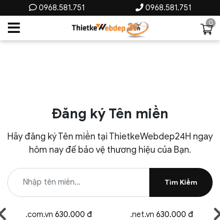
0968.581.751
0968.581.751
0
Đăng ký Tên miền
Hãy đăng ký Tên miền tại ThietkeWebdep24H ngay
hôm nay để bảo vệ thương hiệu của Bạn.
Tìm Kiếm
.com.vn
630.000 đ
.net.vn
630.000 đ