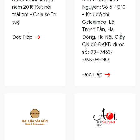
năm 2018 Kết nối
Nguyên: Số 6 - C10
trái tim - Chia sẻ Trí
- Khu đô thị
tuệ
Geleximco, Lê
Trọng Tấn, Hà
Đọc Tiếp
Đông, Hà Nội. Giấy
CN đủ ĐKKD dược
số: 03--7463/
ĐKKĐ-HNO
Đọc Tiếp