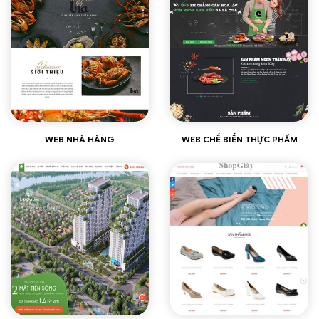
Xem thêm
Xem thêm
WEB NHÀ HÀNG
WEB CHẾ BIẾN THỰC PHẨM