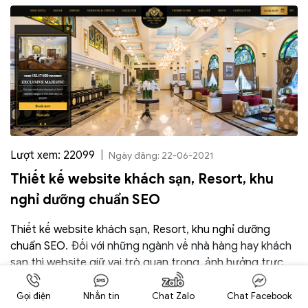
Lượt xem: 22099
|
Ngày đăng: 22-06-2021
Thiết kế website khách sạn, Resort, khu
nghỉ dưỡng chuẩn SEO
Thiết kế website khách sạn, Resort
,
khu nghỉ dưỡng
chuẩn SEO
. Đối với những ngành về nhà hàng hay khách
sạn thì website giữ vai trò quan trọng, ảnh hưởng trực
tiếp đến hoạt động kinh doanh của doanh nghiệp, không
những thế thiết kế website khách sạn – nhà hàng còn là
Gọi điện
Nhắn tin
Chat Zalo
Chat Facebook