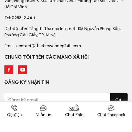
Văn phòng HCM: 61/34 Lưu Nhân Chú, Phường Tân Sơn Nhất, TP
Hồ Chí Minh
Tel:
0988.12.4411
DataCenter: Tầng 11, Tòa nhà Internet, 136 Nguyễn Phong Sắc,
Phường Cầu Giấy, TP Hà Nội
Email:
contact@thietkewebdep24h.com
CHÚNG TÔI TRÊN CÁC MẠNG XÃ HỘI
ĐĂNG KÝ NHẬN TIN
Gửi
Đăng ký nhận các bản tin mới nhất
Gọi điện
Nhắn tin
Chat Zalo
Chat Facebook