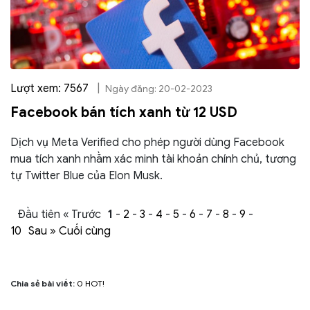
Lượt xem: 7567
|
Ngày đăng: 20-02-2023
Facebook bán tích xanh từ 12 USD
Dịch vụ Meta Verified cho phép người dùng Facebook
mua tích xanh nhằm xác minh tài khoản chính chủ, tương
tự Twitter Blue của Elon Musk.
Đầu tiên « Trước
1
-
2
-
3
-
4
-
5
-
6
-
7
-
8
-
9
-
10
Sau »
Cuối cùng
Chia sẻ bài viết:
0
HOT!