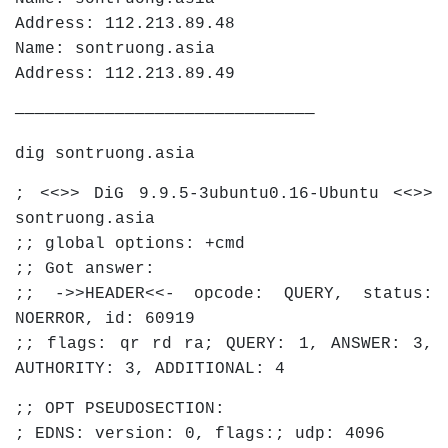
Address: 112.213.89.48
Name: sontruong.asia
Address: 112.213.89.49
——————————————————————————————
dig sontruong.asia
; <<>> DiG 9.9.5-3ubuntu0.16-Ubuntu <<>>
sontruong.asia
;; global options: +cmd
;; Got answer:
;; ->>HEADER<<- opcode: QUERY, status:
NOERROR, id: 60919
;; flags: qr rd ra; QUERY: 1, ANSWER: 3,
AUTHORITY: 3, ADDITIONAL: 4
;; OPT PSEUDOSECTION:
; EDNS: version: 0, flags:; udp: 4096