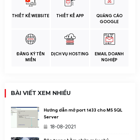
THIẾT KẾ WEBSITE
THIẾT KẾ APP
QUẢNG CÁO
GOOGLE
ĐĂNG KÝ TÊN
DỊCH VỤ HOSTING
EMAIL DOANH
MIỀN
NGHIỆP
BÀI VIẾT XEM NHIỀU
Hướng dẫn mở port 1433 cho MS SQL
Server
18-08-2021