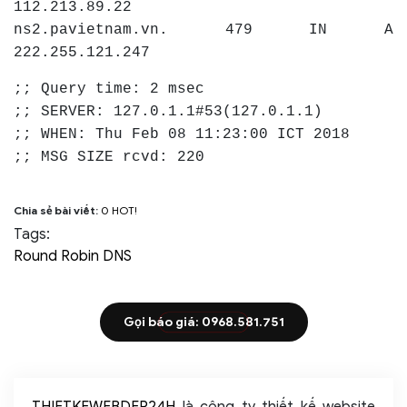
112.213.89.22
ns2.pavietnam.vn. 479 IN A
222.255.121.247
;; Query time: 2 msec
;; SERVER: 127.0.1.1#53(127.0.1.1)
;; WHEN: Thu Feb 08 11:23:00 ICT 2018
;; MSG SIZE rcvd: 220
Chia sẻ bài viết:
0
HOT!
Tags:
Round Robin DNS
Gọi báo giá: 0968.581.751
THIETKEWEBDEP24H
là công ty thiết kế website