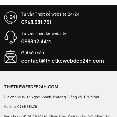
Tư vấn Thiết kế website 24/24
0968.581.751
Tư vấn Thiết kế website
0988.12.4411
Gửi yêu cầu
contact@thietkewebdep24h.com
THIETKEWEBDEP24H.COM
Địa chỉ: Số 15-17 Ngọc Khánh, Phường Giảng Võ, TP Hà Nội
Hotline:
0968.581.751
Văn phòng HCM: 61/34 Lưu Nhân Chú, Phường Tân Sơn Nhất, TP