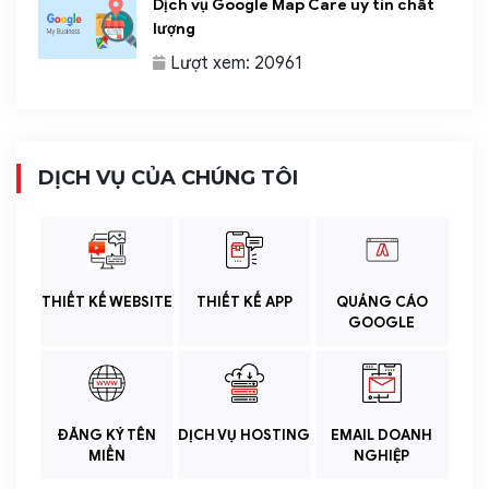
Dịch vụ Google Map Care uy tín chất
lượng
Lượt xem: 20961
DỊCH VỤ CỦA CHÚNG TÔI
THIẾT KẾ WEBSITE
THIẾT KẾ APP
QUẢNG CÁO
GOOGLE
ĐĂNG KÝ TÊN
DỊCH VỤ HOSTING
EMAIL DOANH
MIỀN
NGHIỆP