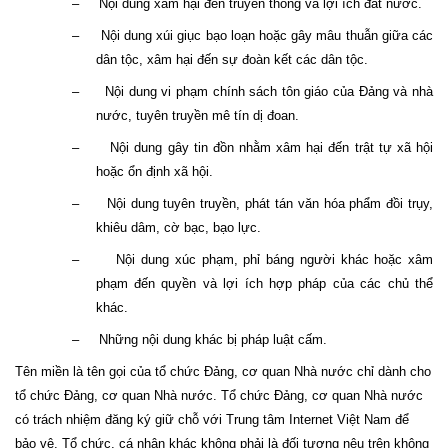
–
Nội dung xâm hại đến truyền thống và lợi ích đất nước.
–
Nội dung xúi giục bạo loạn hoặc gây mâu thuẫn giữa các
dân tộc, xâm hại đến sự đoàn kết các dân tộc.
–
Nội dung vi phạm chính sách tôn giáo của Đảng và nhà
nước, tuyên truyền mê tín dị đoan.
–
Nội dung gây tin đồn nhằm xâm hại đến trật tự xã hội
hoặc ổn định xã hội.
–
Nội dung tuyên truyền, phát tán văn hóa phẩm đồi trụy,
khiêu dâm, cờ bạc, bạo lực.
–
Nội dung xúc phạm, phỉ báng người khác hoặc xâm
phạm đến quyền và lợi ích hợp pháp của các chủ thể
khác.
–
Những nội dung khác bị pháp luật cấm.
Tên miền là tên gọi của tổ chức Đảng, cơ quan Nhà nước chỉ dành cho
tổ chức Đảng, cơ quan Nhà nước. Tổ chức Đảng, cơ quan Nhà nước
có trách nhiệm đăng ký giữ chỗ với Trung tâm Internet Việt Nam để
bảo vệ. Tổ chức, cá nhân khác không phải là đối tượng nêu trên không