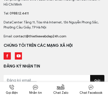
Hồ Chí Minh
Tel:
0988.12.4411
DataCenter: Tầng 11, Tòa nhà Internet, 136 Nguyễn Phong Sắc,
Phường Cầu Giấy, TP Hà Nội
Email:
contact@thietkewebdep24h.com
CHÚNG TÔI TRÊN CÁC MẠNG XÃ HỘI
ĐĂNG KÝ NHẬN TIN
Gửi
Đăng ký nhận các bản tin mới nhất
Gọi điện
Nhắn tin
Chat Zalo
Chat Facebook