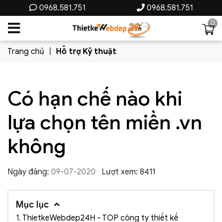
0968.581.751
0968.581.751
0
Trang chủ
Hỗ trợ Kỹ thuật
Có hạn chế nào khi
lựa chọn tên miền .vn
không
Ngày đăng:
09-07-2020
Lượt xem: 8411
Mục lục
1.
ThietkeWebdep24H - TOP công ty thiết kế