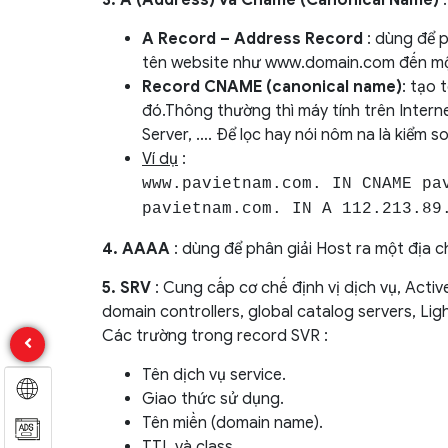
3. A (Address) và Cname (Canonical Name)
:
A Record – Address Record
: dùng để p
tên website như www.domain.com đến một
Record CNAME (canonical name)
: tạo 
đó.Thông thường thì máy tính trên Intern
Server, …. Để lọc hay nói nôm na là kiểm
Ví dụ
:
www.pavietnam.com. IN CNAME pa
pavietnam.com. IN A 112.213.89
4. AAAA
: dùng để phân giải Host ra một địa ch
5. SRV
: Cung cấp cơ chế định vị dịch vụ, Acti
domain controllers, global catalog servers, Li
Các trường trong record SVR :
Tên dịch vụ service.
Giao thức sử dụng.
Tên miền (domain name).
TTL và class.