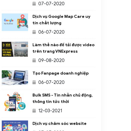
07-07-2020
er; expire number; time-to-live number)
Dịch vụ Google Map Care uy
tín chất lượng
06-07-2020
Làm thế nào để tải được video
trên trang VNExpress
09-08-2020
Tạo Fanpage doanh nghiệp
06-07-2020
Bulk SMS - Tin nhắn chủ động,
thông tin tức thời
12-03-2021
Dịch vụ chăm sóc website