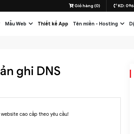
Giỏ hàng (0)
KD: 096
Mẫu Web
Thiết kế App
Tên miền - Hosting
D
bản ghi DNS
website cao cấp theo yêu cầu!