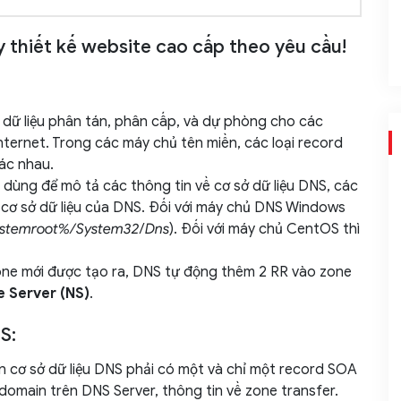
thiết kế website cao cấp theo yêu cầu!
ở dữ liệu phân tán, phân cấp, và dự phòng cho các
 Internet. Trong các máy chủ tên miền, các loại record
ác nhau.
n dùng để mô tả các thông tin về cơ sở dữ liệu DNS, các
e cơ sở dữ liệu của DNS. Đối với máy chủ DNS Windows
ystemroot%/System32
/
Dns
). Đối với máy chủ CentOS thì
zone mới được tạo ra, DNS tự động thêm 2 RR vào zone
 Server (NS)
.
S:
in cơ sở dữ liệu DNS phải có một và chỉ một record SOA
 domain trên DNS Server, thông tin về zone transfer.