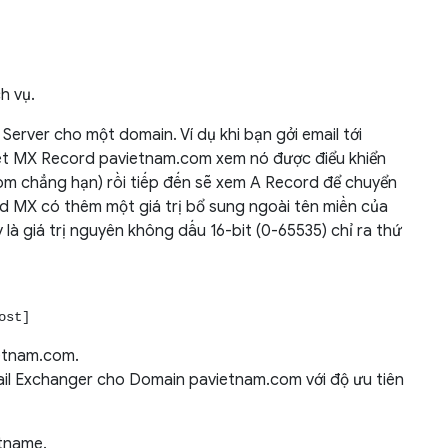
h vụ.
Server cho một domain. Ví dụ khi bạn gởi email tới
 xét MX Record pavietnam.com xem nó được điểu khiển
com chẳng hạn) rồi tiếp đến sẽ xem A Record để chuyển
ecord MX có thêm một giá trị bổ sung ngoài tên miền của
là giá trị nguyên không dấu 16-bit (0-65535) chỉ ra thứ
ost]
ietnam.com.
ail Exchanger cho Domain pavietnam.com với độ ưu tiên
stname.