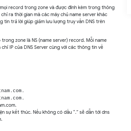
o mọi record trong zone và được đính kèm trong thông
là chỉ ra thời gian mà các máy chủ name server khác
ng tin trả lời giúp giảm lưu lượng truy vấn DNS trên
ó trong zone là NS (name server) record. Mỗi name
chỉ IP của DNS Server cùng với các thông tin về
tnam.com.
tnam.com.
nam.com.
iện sự kết thúc. Nếu không có dấu “.” sẽ dẫn tới dns
.