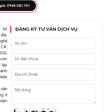
giá: 0968.581.751
 kế
ĐĂNG KÝ TƯ VẤN DỊCH VỤ
đại,
nghệ
 C#,
SQL
còn
 lập
hành
bile
 vấn
ng ở
viên