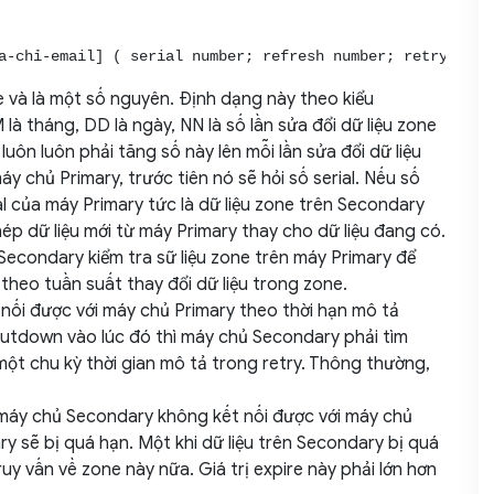
a-chỉ-email] ( serial number; refresh number; retry numb
e và là một số nguyên. Định dạng này theo kiểu
tháng, DD là ngày, NN là số lần sửa đổi dữ liệu zone
luôn luôn phải tăng số này lên mỗi lần sửa đổi dữ liệu
áy chủ Primary, trước tiên nó sẽ hỏi số serial. Nếu số
l của máy Primary tức là dữ liệu zone trên Secondary
p dữ liệu mới từ máy Primary thay cho dữ liệu đang có.
 Secondary kiểm tra sữ liệu zone trên máy Primary để
 theo tuần suất thay đổi dữ liệu trong zone.
nối được với máy chủ Primary theo thời hạn mô tả
shutdown vào lúc đó thì máy chủ Secondary phải tìm
 một chu kỳ thời gian mô tả trong retry. Thông thường,
 máy chủ Secondary không kết nối được với máy chủ
ry sẽ bị quá hạn. Một khi dữ liệu trên Secondary bị quá
ruy vấn về zone này nữa. Giá trị expire này phải lớn hơn