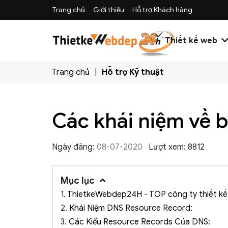
Trang chủ
Giới thiệu
Hỗ trợ Khách hàng
Thiết kế web
Trang chủ
Hỗ trợ Kỹ thuật
Các khái niệm về 
Ngày đăng:
08-07-2020
Lượt xem: 8812
Mục lục
1.
ThietkeWebdep24H - TOP công ty thiết kế 
2.
Khái Niệm DNS Resource Record:
3.
Các Kiểu Resource Records Của DNS: