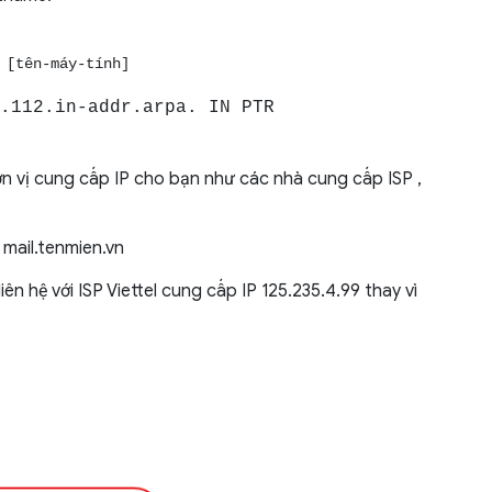
 [tên-máy-tính]
.112.in-addr.arpa. IN PTR
đơn vị cung cấp IP cho bạn như các nhà cung cấp ISP ,
 mail.tenmien.vn
liên hệ với ISP Viettel cung cấp IP 125.235.4.99 thay vì