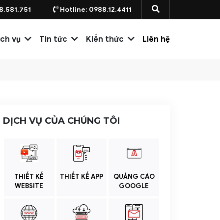
8.581.751
Hotline: 0988.12.4411
ịch vụ
Tin tức
Kiến thức
Liên hệ
DỊCH VỤ CỦA CHÚNG TÔI
THIẾT KẾ
THIẾT KẾ APP
QUẢNG CÁO
WEBSITE
GOOGLE