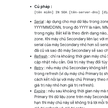
Cú pháp :
[tên miền] IN SOA [tên-server-dns] [đị
Serial
: áp dụng cho mọi dữ liệu trong zon
YYYYMMDDNN, trong đó YYYY là năm, MM là 
trong ngày. Bất kể là theo định dạng nào, 
zone. Khi máy chủ Secondary liên lạc với m
serial của máy Secondary nhỏ hơn số seria
đã cũ và sao đó máy Secondary sẽ sao ché
Refresh
: chỉ ra khoảng thời gian máy chủ
cập nhật nếu cần. Giá trị này thay đổi tùy
Retry
: nếu máy chủ Secondary không kết 
trong refresh (ví dụ máy chủ Primary bị 
cách kết nối lại với máy chủ Primary theo
giá trị này nhỏ hơn giá trị refresh).
Expire
: nếu sau khoảng thời gian này mà
Primary thì dữ liệu zone trên máy Seconda
hạn thì máy chủ này sẽ không trả lời mỗi t