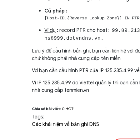
Cú pháp :
[Host-ID.{Reverse_Lookup_Zone}] IN PTR
Ví dụ
: record PTR cho host:
99.89.213
ns8999.dotvndns.vn.
Lưu ý để cấu hình bản ghi, bạn cần liên hệ với 
chứ không phải nhà cung cấp tên miền
Vd bạn cần cấu hình PTR của IP 125.235.4.99 về
Vì IP 125.235.4.99 do Viettel quản lý thì bạn cần 
nhà cung cấp tenmien.vn
Chia sẻ bài viết:
0
HOT!
Tags:
Các khái niệm về bản ghi DNS