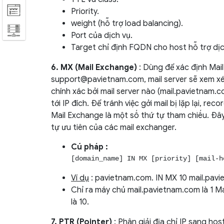
Priority.
weight (hỗ trợ load balancing).
Port của dịch vụ.
Target chỉ định FQDN cho host hỗ trợ dịc
6. MX (Mail Exchange)
: Dùng để xác định Mail 
support@pavietnam.com
, mail server sẽ xem
chính xác bởi mail server nào (mail.pavietnam.
tới IP đích. Để tránh việc gởi mail bị lặp lại, r
Mail Exchange là một số thứ tự tham chiếu. Đây 
tự ưu tiên của các mail exchanger.
Cú pháp :
[domain_name] IN MX [priority] [mail-h
Ví dụ
: pavietnam.com. IN MX 10 mail.pav
Chỉ ra máy chủ mail.pavietnam.com là 1 M
là 10.
7. PTR (Pointer)
: Phân giải địa chỉ IP sang ho