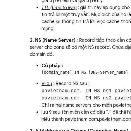
giá trị refresh và giá trị retry.
TTL (time to live)
: giá trị này áp dụng ch
tin trả lời một truy vấn. Mục đích của nó 
cache lại thông tin trả lời. Việc cache thô
mạng.
2. NS (Name Server)
: Record tiếp theo cần c
server cho zone sẽ có một NS record. Chứa địa 
domain đó.
Cú pháp :
[domain_name] IN NS [DNS-Server_name]
Ví dụ
: Record NS sau :
pavietnam.com. IN NS ns1.pavie
pavietnam.com. IN NS ns2.pavie
Chỉ ra hai name servers cho miền paviet
lưu ý sau tên miền cần có dấu “.” để thể h
hiểu thành pavietnam.com.pavietnam.com