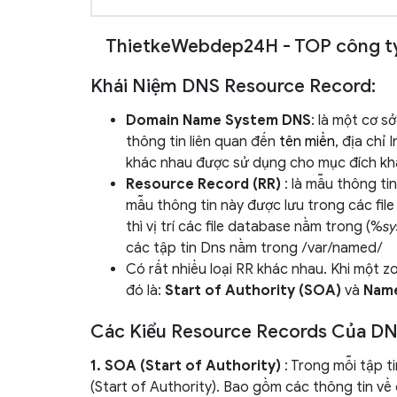
ThietkeWebdep24H - TOP công ty 
Khái Niệm DNS Resource Record:
Domain Name System DNS
: là một cơ s
thông tin liên quan đến
tên miền
, địa chỉ
khác nhau được sử dụng cho mục đích kh
Resource Record (RR)
: là mẫu thông ti
mẫu thông tin này được lưu trong các fil
thì vị trí các file database nằm trong (%
s
các tập tin Dns nằm trong /var/named/
Có rất nhiều loại RR khác nhau. Khi một 
đó là:
Start of Authority (SOA)
và
Name
Các Kiểu Resource Records Của DN
1. SOA (Start of Authority)
: Trong mỗi tập t
(Start of Authority). Bao gồm các thông tin về