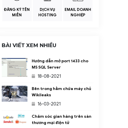
ĐĂNG KÝ TÊN
DỊCH VỤ
EMAIL DOANH
MIỀN
HOSTING
NGHIỆP
BÀI VIẾT XEM NHIỀU
Hướng dẫn mở port 1433 cho
MS SQL Server
18-08-2021
Bên trong hầm chứa máy chủ
Wikileaks
16-03-2021
Chăm sóc gian hàng trên sàn
thương mại điện tử