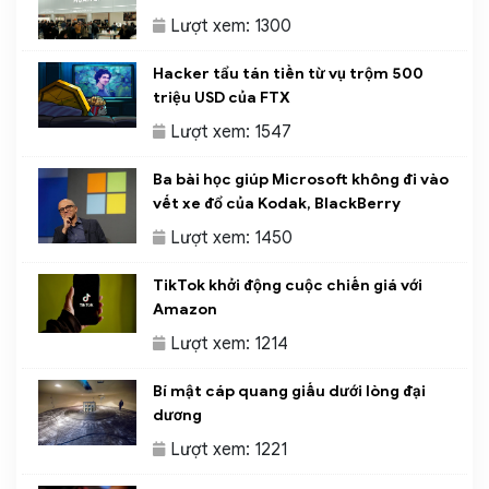
Lượt xem: 1300
Hacker tẩu tán tiền từ vụ trộm 500
triệu USD của FTX
Lượt xem: 1547
Ba bài học giúp Microsoft không đi vào
vết xe đổ của Kodak, BlackBerry
Lượt xem: 1450
TikTok khởi động cuộc chiến giá với
Amazon
Lượt xem: 1214
Bí mật cáp quang giấu dưới lòng đại
dương
Lượt xem: 1221