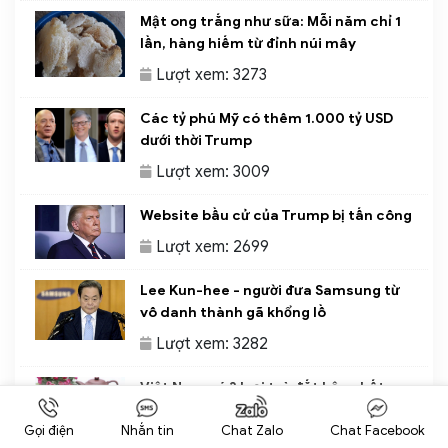
Mật ong trắng như sữa: Mỗi năm chỉ 1
lần, hàng hiếm từ đỉnh núi mây
Lượt xem: 3273
Các tỷ phú Mỹ có thêm 1.000 tỷ USD
dưới thời Trump
Lượt xem: 3009
Website bầu cử của Trump bị tấn công
Lượt xem: 2699
Lee Kun-hee - người đưa Samsung từ
vô danh thành gã khổng lồ
Lượt xem: 3282
Việt Nam có 3 loại trà đắt bậc nhất,
trong đó có loại ướp bằng quốc hoa
Gọi điện
Nhắn tin
Chat Zalo
Chat Facebook
Lượt xem: 3419