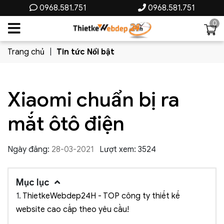
0968.581.751
0968.581.751
0
Trang chủ
Tin tức Nổi bật
Xiaomi chuẩn bị ra
mắt ôtô điện
Ngày đăng:
28-03-2021
Lượt xem: 3524
Mục lục
1.
ThietkeWebdep24H - TOP công ty thiết kế
website cao cấp theo yêu cầu!